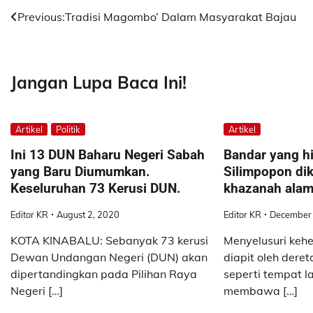
Post
Previous:
Tradisi Magombo’ Dalam Masyarakat Bajau
navigation
Jangan Lupa Baca Ini!
Artikel
Politik
Artikel
Ini 13 DUN Baharu Negeri Sabah
Bandar yang hi
yang Baru Diumumkan.
Silimpopon dik
Keseluruhan 73 Kerusi DUN.
khazanah alam 
Editor KR
August 2, 2020
Editor KR
December 
KOTA KINABALU: Sebanyak 73 kerusi
Menyelusuri kehe
Dewan Undangan Negeri (DUN) akan
diapit oleh dere
dipertandingkan pada Pilihan Raya
seperti tempat l
Negeri […]
membawa […]