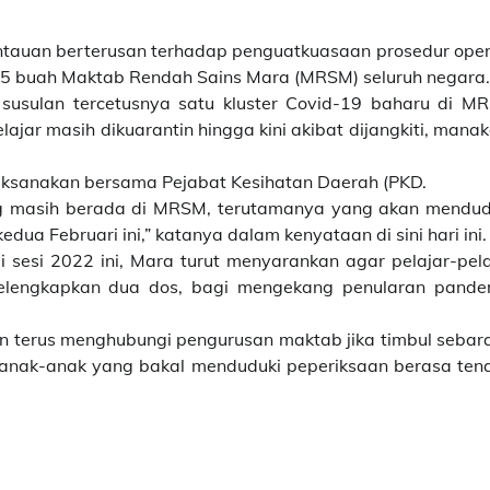
tauan berterusan terhadap penguatkuasaan prosedur oper
55 buah Maktab Rendah Sains Mara (MRSM) seluruh negara.
 susulan tercetusnya satu kluster Covid-19 baharu di M
jar masih dikuarantin hingga kini akibat dijangkiti, manak
laksanakan bersama Pejabat Kesihatan Daerah (PKD.
g masih berada di MRSM, terutamanya yang akan mendud
dua Februari ini,” katanya dalam kenyataan di sini hari ini.
 sesi 2022 ini, Mara turut menyarankan agar pelajar-pela
elengkapkan dua dos, bagi mengekang penularan pande
an terus menghubungi pengurusan maktab jika timbul sebar
 anak-anak yang bakal menduduki peperiksaan berasa ten