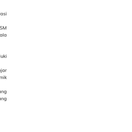
asi
RSM
ala
uki
jar
mik
ang
ang