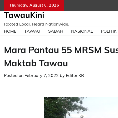
Skip
Thursday, August 6, 2026
to
TawauKini
content
Rooted Local. Heard Nationwide.
HOME
TAWAU
SABAH
NASIONAL
POLITIK
Mara Pantau 55 MRSM Susu
Maktab Tawau
Posted on
February 7, 2022
by
Editor KR