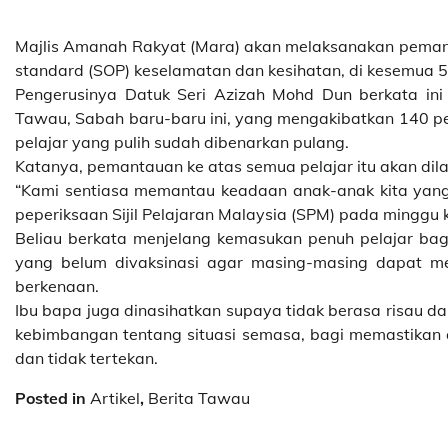
Majlis Amanah Rakyat (Mara) akan melaksanakan peman
standard (SOP) keselamatan dan kesihatan, di kesemua 
Pengerusinya Datuk Seri Azizah Mohd Dun berkata ini
Tawau, Sabah baru-baru ini, yang mengakibatkan 140 pela
pelajar yang pulih sudah dibenarkan pulang.
Katanya, pemantauan ke atas semua pelajar itu akan di
“Kami sentiasa memantau keadaan anak-anak kita yan
peperiksaan Sijil Pelajaran Malaysia (SPM) pada minggu ke
Beliau berkata menjelang kemasukan penuh pelajar bagi
yang belum divaksinasi agar masing-masing dapat m
berkenaan.
Ibu bapa juga dinasihatkan supaya tidak berasa risau d
kebimbangan tentang situasi semasa, bagi memastikan
dan tidak tertekan.
Posted in
Artikel
,
Berita Tawau