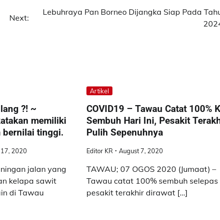
Lebuhraya Pan Borneo Dijangka Siap Pada Tah
Next:
202
Artikel
lang ?! ~
COVID19 – Tawau Catat 100% 
atakan memiliki
Sembuh Hari Ini, Pesakit Terakh
bernilai tinggi.
Pulih Sepenuhnya
17, 2020
Editor KR
August 7, 2020
ningan jalan yang
TAWAU; 07 OGOS 2020 (Jumaat) –
tan kelapa sawit
Tawau catat 100% sembuh selepas
ain di Tawau
pesakit terakhir dirawat […]