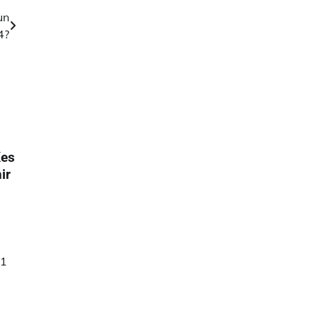
un
4?
Kes
ir
 1