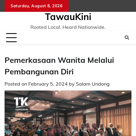
Skip
Saturday, August 8, 2026
to
TawauKini
content
Rooted Local. Heard Nationwide.
Pemerkasaan Wanita Melalui
Pembangunan Diri
Posted on
February 5, 2024
by
Salam Undong