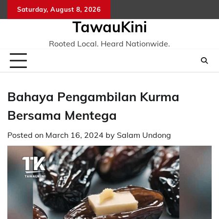
Skip
Saturday, August 8, 2026
to
TawauKini
content
Rooted Local. Heard Nationwide.
Bahaya Pengambilan Kurma
Bersama Mentega
Posted on
March 16, 2024
by
Salam Undong