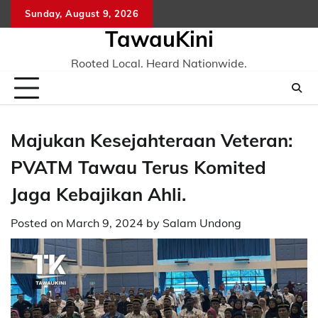
Skip
Sunday, August 9, 2026
to
TawauKini
content
Rooted Local. Heard Nationwide.
Majukan Kesejahteraan Veteran:
PVATM Tawau Terus Komited
Jaga Kebajikan Ahli.
Posted on
March 9, 2024
by
Salam Undong