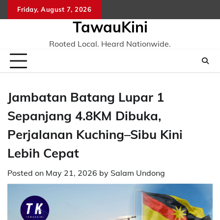
Skip
Friday, August 7, 2026
to
TawauKini
content
Rooted Local. Heard Nationwide.
Jambatan Batang Lupar 1
Sepanjang 4.8KM Dibuka,
Perjalanan Kuching–Sibu Kini
Lebih Cepat
Posted on
May 21, 2026
by
Salam Undong