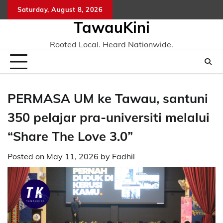
Skip
Saturday, August 8, 2026
to
TawauKini
content
Rooted Local. Heard Nationwide.
PERMASA UM ke Tawau, santuni
350 pelajar pra-universiti melalui
“Share The Love 3.0”
Posted on
May 11, 2026
by
Fadhil