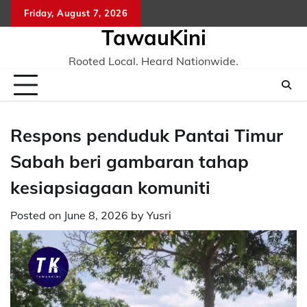
Skip
Friday, August 7, 2026
to
TawauKini
content
Rooted Local. Heard Nationwide.
Respons penduduk Pantai Timur
Sabah beri gambaran tahap
kesiapsiagaan komuniti
Posted on
June 8, 2026
by
Yusri