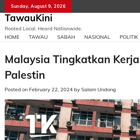
Skip
Sunday, August 9, 2026
to
TawauKini
content
Rooted Local. Heard Nationwide.
HOME
TAWAU
SABAH
NASIONAL
POLITIK
Malaysia Tingkatkan Ker
Palestin
Posted on
February 22, 2024
by
Salam Undong